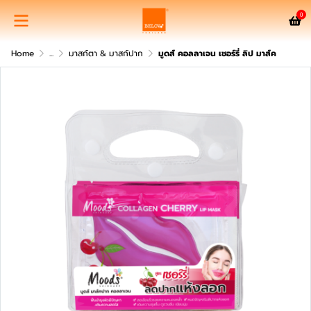
0
Home
...
มาสก์ตา & มาสก์ปาก
มูดส์ คอลลาเจน เชอร์รี่ ลิป มาส์ค