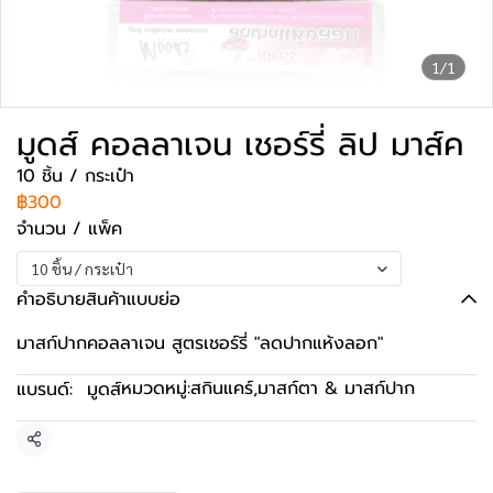
1/1
มูดส์ คอลลาเจน เชอร์รี่ ลิป มาส์ค
10 ชิ้น / กระเป๋า
฿300
จำนวน / แพ็ค
10 ชิ้น / กระเป๋า
คำอธิบายสินค้าแบบย่อ
มาสก์ปากคอลลาเจน สูตรเชอร์รี่ "ลดปากแห้งลอก"
หมวดหมู่:
สกินแคร์
,
มาสก์ตา & มาสก์ปาก
แบรนด์:
มูดส์
แชร์