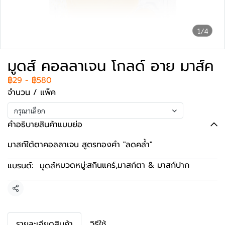
1/4
มูดส์ คอลลาเจน โกลด์ อาย มาส์ค
฿29
-
฿580
จำนวน / แพ็ค
กรุณาเลือก
คำอธิบายสินค้าแบบย่อ
มาสก์ใต้ตาคอลลาเจน สูตรทองคำ "ลดคล้ำ"
หมวดหมู่:
สกินแคร์
,
มาสก์ตา & มาสก์ปาก
แบรนด์:
มูดส์
แชร์
รายละเอียดสินค้า
วิธีใช้