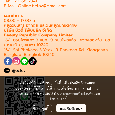
Tel: 02-068-2941
E-Mail: Online.belov@gmail.com
เวลาทำการ
08.00 - 17.00 น.
หยุดวันเสาร์ อาทิตย์ และวันหยุดนักขัตฤกษ์
บริษัท บิวตี้ รีพับบลิค จำกัด
Beauty Republic Company Limited
16/1 ซอยโพธิ์แก้ว 3 แยก 19 ถนนโพธิ์แก้ว แขวงคลองจั่น เขต
บางกะปิ กรุงเทพฯ 10240
16/1 Soi Phokaeo 3 Yeak 19 Phokeao Rd. Klongchan
Bangkapi Bangkok 10240
@belov
เว็บไซต์นี้มีการใช้งานคุกกี้ เพื่อเพิ่มประสิทธิภาพและ
ประสบการณ์ที่ดีในการใช้งานเว็บไซต์ของท่าน ท่านสามารถ
อ่านรายละเอียดเพิ่มเติมได้ที่
นโยบายความเป็นส่วนตัว
และ
นโยบายคุกกี้
ตั้งค่าคุกกี้
ยอมรับทั้งหมด