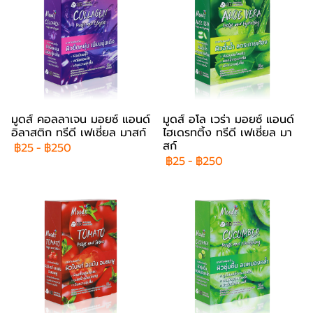
มูดส์ คอลลาเจน มอยซ์ แอนด์
มูดส์ อโล เวร่า มอยซ์ แอนด์
อิลาสติก ทรีดี เฟเชี่ยล มาสก์
ไฮเดรทติ้ง ทรีดี เฟเชี่ยล มา
สก์
฿25
-
฿250
฿25
-
฿250