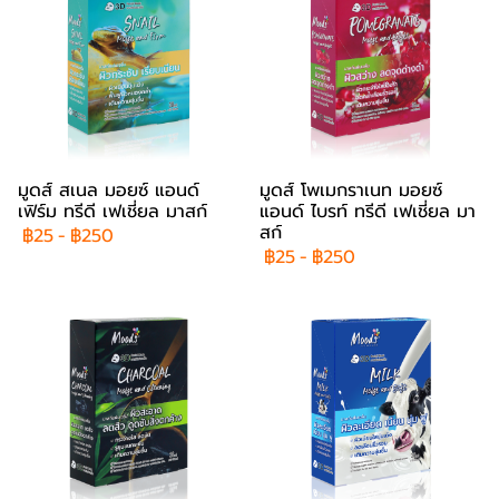
มูดส์ สเนล มอยซ์ แอนด์
มูดส์ โพเมกราเนท มอยซ์
เฟิร์ม ทรีดี เฟเชี่ยล มาสก์
แอนด์ ไบรท์ ทรีดี เฟเชี่ยล มา
สก์
฿25
-
฿250
฿25
-
฿250