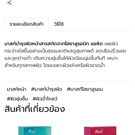
แชร์
รายละเอียดสินค้า
วิธีใช้
มาสก์บำรุงผิวหน้าสารสกัดจากไฮยาลูรอนิก แอซิด
เผยผิว
กระจ่างใสขึ้นอย่างเป็นธรรมชาติแลดูสุขภาพดี ลดเลือนริ้วรอย
และจุดด่างดำ เติมความชุ่มชื้นให้ผิวเนียนนุ่มขึ้นทันที เหมาะ
สำหรับทุกสภาพผิว โดยเฉพาะผิวแห้งหรือผิวขาดน้ำ
มาสก์หน้า
#มาสก์บำรุงผิว
#มาสก์ไฮยาลูรอน
#ผิวชุ่มชื้น
#ผิวฉ่ำโกลว์
สินค้าที่เกี่ยวข้อง