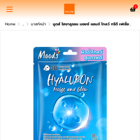
0
Home
...
มาสก์หน้า
มูดส์ ไฮยาลูรอน มอยซ์ แอนด์ โกลว์ ทรีดี เฟเชี่ยล มาสก์