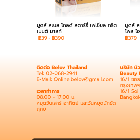
มูดส์ สเนล โกลด์ สตาร์รี่ เฟเชี่ยล ทรีต
มูดส์ ส
เมนต์ มาสก์
โพส ไฮ
฿39
-
฿390
฿379
ติดต่อ Belov Thailand
บริษัท บิ
Tel: 02-068-2941
Beauty 
E-Mail: Online.belov@gmail.com
16/1 ซอย
กรุงเทพ
เวลาทำการ
16/1 So
08.00 - 17.00 น.
Bangko
หยุดวันเสาร์ อาทิตย์ และวันหยุดนักขัต
ฤกษ์