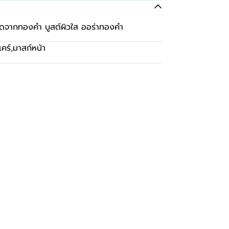
กัดจากทองคำ บูสต์ผิวใส ออร่าทองคำ
คร์
,
มาสก์หน้า