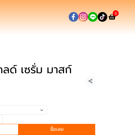
0
กลด์ เซรั่ม มาสก์
แชร์
ซื้อเลย