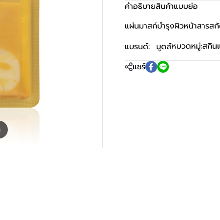
คำอธิบายสินค้าแบบย่อ
แผ่นมาสก์บำรุงผิวหน้าสารส
หมวดหมู่:
สกินแ
แบรนด์:
มูดส์
แชร์
m