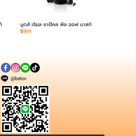
์
มูดส์ เรียล ชาร์โคล พีล ออฟ มาสก์
฿169
@belov