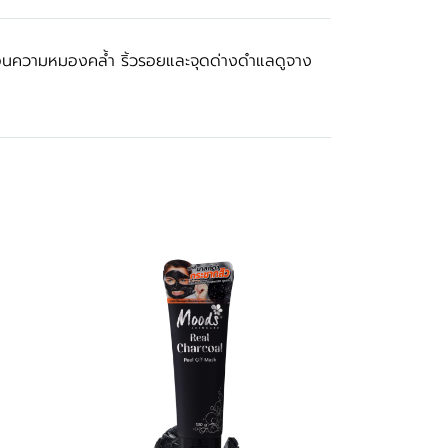
ดเลือนความหมองคล้ำ ริ้วรอยและจุดด่างดำแลดูจาง